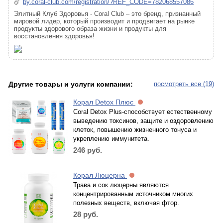
by.coral-club.com/registration/?REF_CODE=782068557086
Элитный Клуб Здоровья - Coral Club – это бренд, признанный
мировой лидер, который производит и продвигает на рынке
продукты здорового образа жизни и продукты для
восстановления здоровья!
Другие товары и услуги компании:
посмотреть все (19)
Корал Detox Плюс
Coral Detox Plus-способствует естественному
выведению токсинов, защите и оздоровлению
клеток, повышению жизненного тонуса и
укреплению иммунитета.
246
руб.
Корал Люцерна
Трава и сок люцерны являются
концентрированным источником многих
полезных веществ, включая фтор.
28
руб.