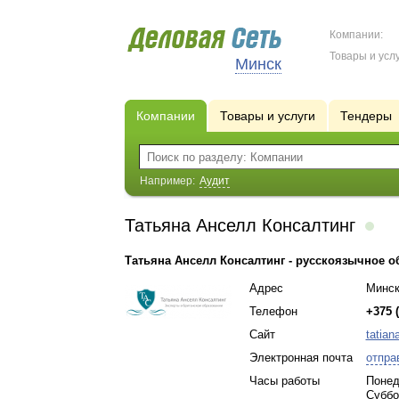
Компании:
Товары и услу
Минск
Компании
Товары и услуги
Тендеры
Например:
Аудит
Татьяна Анселл Консалтинг
Татьяна Анселл Консалтинг - русскоязычное о
Адрес
Минс
Телефон
+375 (
Сайт
tatian
Электронная почта
отпра
Часы работы
Понед
Суббо