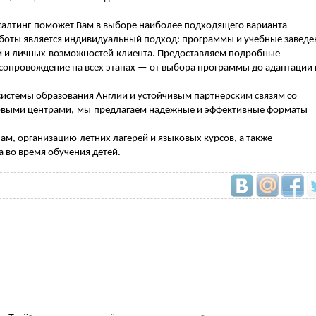
салтинг
поможет Вам в выборе наиболее подходящего варианта
боты является индивидуальный подход: программы и учебные заведе
и и личных
возможностей
клиента.
Предоставля
ем
подробные
сопровождение на всех этапах — от выбора программы до адаптации 
истемы образования Англии и устойчивым партнерским связям со
овыми центрами,
мы
предлагае
м
надёжные и эффективные форматы
ам, организаци
ю
летних лагерей и языковых курсов, а также
 во время обучения детей.