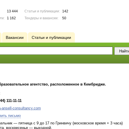
13 444
Статьи и публикации:
142
ги:
1 162
Тендеры и вакансии:
50
Вакансии
Статьи и публикации
бразовательное агентство, расположенное в Кембридже.
к
44) 111-11-11
a-ansell-consultancy.com
вить письмо
ельник — пятница с 9 до 17 по Гринвичу (московское время + 3 часа)
та, воскресенье — выходной.