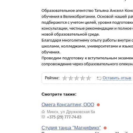
О
бразовательное агентство
Татьяна
Анселл
Кон
обучения в Великобритании.
Основой
нашей
ра
подбираются с учетом целей, уровня подготовк
консультации, честные рекомендации и полное 
новой образовательной среде.
Благодаря многолетнему опыту работы внутри с
школами, колледжами, университетами и язык
обучения.
Проводим
подготовк
у
к вступительным экзамен
сопровождение через образовательного опекуна
Рейтинг:
Оставить отзыв
Смотрите также:
Омега Консалтинг, ООО
Минск, ул Дружковская 6а
+375 (29) 777-74-83
Студия танца "Магнифико"