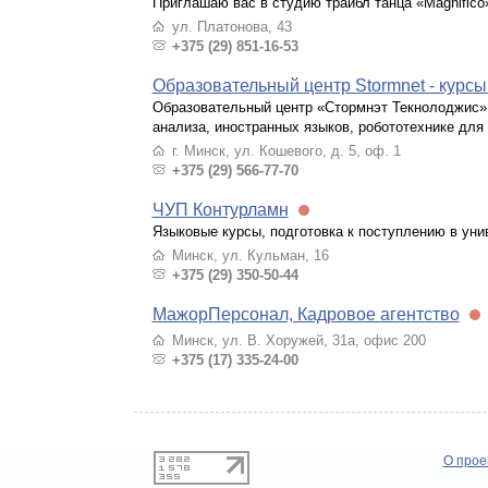
Приглашаю вас в студию трайбл танца «Magnifico
ул. Платонова, 43
+375 (29) 851-16-53
Образовательный центр Stormnet - курсы
Образовательный центр «Стормнэт Текнолоджис»
анализа, иностранных языков, робототехнике для 
г. Минск, ул. Кошевого, д. 5, оф. 1
+375 (29) 566-77-70
ЧУП Контурламн
Языковые курсы, подготовка к поступлению в ун
Минск, ул. Кульман, 16
+375 (29) 350-50-44
МажорПерсонал, Кадровое агентство
Минск, ул. В. Хоружей, 31а, офис 200
+375 (17) 335-24-00
О прое